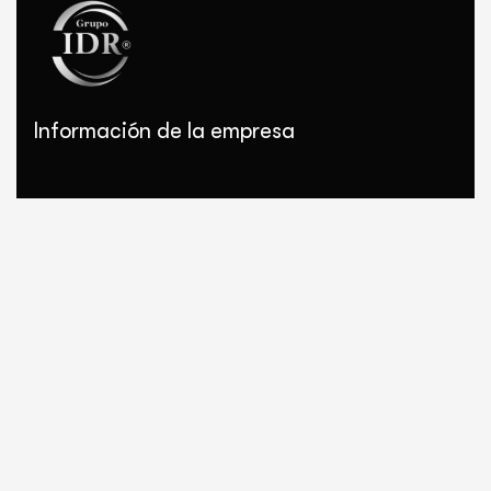
Información de la empresa
GRUPO IDR:
Somos una agrupación de equipamiento y
socios comerciales para ofrecer soluciones en
procesamiento cárnico.
Contacto
Correo:
gerentecomercial@idrprocesocarnico.com
Teléfono:
+52 (477) 828 0720
Whatsapp:
+52 (477) 828 0720