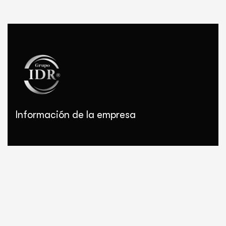
Información de la empresa
GRUPO IDR:
Somos una agrupación de equipamiento y
socios comerciales para ofrecer soluciones en
procesamiento cárnico.
Contacto
Correo:
gerentecomercial@idrprocesocarnico.com